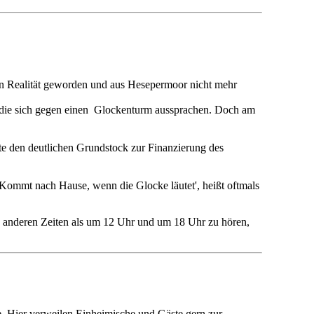
n Realität
geworden und aus Hesepermoor nicht mehr
, die sich gegen einen Glockenturm
aussprachen. Doch am
te den deutlichen Grundstock zur Finanzierung
des
 'Kommt nach Hause, wenn die Glocke läutet', heißt oftmals
 zu anderen Zeiten als um 12 Uhr und um 18 Uhr zu
hören,
e. Hier
verweilen Einheimische und Gäste gern zur