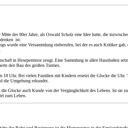
 Mitte der 90er Jahre, als Oswald Scholz eine Idee hatte, die inzwische
denken ist:
angs wurde eine
Versammlung einberufen, bei der es auch Kritiker gab
.
inschaft in Hesepermoor
zeugt. Eine Sammlung in allen Haushalten setz
cherte den Bau des großen
Turmes.
m 18 Uhr. Bei vielen Familien
mit Kindern ersetzt die Glocke die Uhr.
und die Umgebung erkundet.
bt die Glocke auch Kunde
von der Vergänglichkeit des Lebens. Ist sie
hört zum Leben.
tätte der Ruhe und Besinnung ist die Marienstatue in der Emslandstraß