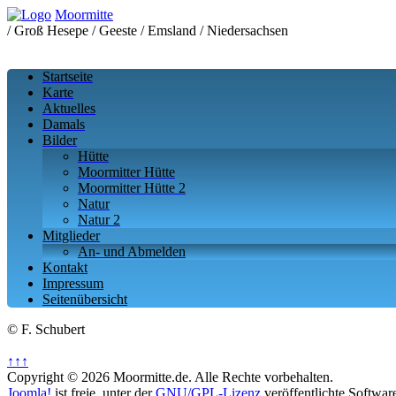
Moormitte
/ Groß Hesepe / Geeste / Emsland / Niedersachsen
Startseite
Karte
Aktuelles
Damals
Bilder
Hütte
Moormitter Hütte
Moormitter Hütte 2
Natur
Natur 2
Mitglieder
An- und Abmelden
Kontakt
Impressum
Seitenübersicht
© F. Schubert
↑↑↑
Copyright © 2026 Moormitte.de. Alle Rechte vorbehalten.
Joomla!
ist freie, unter der
GNU/GPL-Lizenz
veröffentlichte Softwar