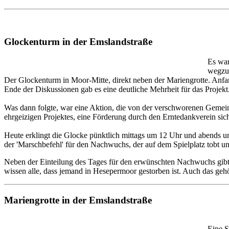
Glockenturm in der Emslandstraße
Es war
wegzu
Der Glockenturm in Moor-Mitte, direkt neben der Mariengrotte. Anf
Ende der Diskussionen gab es eine deutliche Mehrheit für das Projekt
Was dann folgte, war eine Aktion, die von der verschworenen Geme
ehrgeizigen Projektes, eine Förderung durch den Erntedankverein si
Heute erklingt die Glocke pünktlich mittags um 12 Uhr und abends u
der 'Marschbefehl' für den Nachwuchs, der auf dem Spielplatz tobt 
Neben der Einteilung des Tages für den erwünschten Nachwuchs gi
wissen alle, dass jemand in Hesepermoor gestorben ist. Auch das ge
Mariengrotte in der Emslandstraße
Eine S